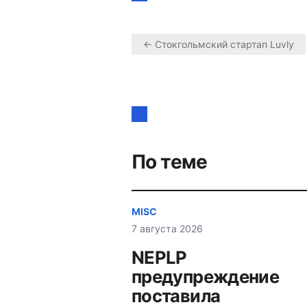
← Стокгольмский стартап Luvly
Навигация
по
записям
По теме
MISC
7 августа 2026
NEPLP
предупреждение
поставила