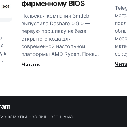
фирменному BIOS
Tele
мага
Польская компания 3mdeb
посл
выпустила Dasharo 0.9.0 —
обна
первую прошивку на базе
о
мес
открытого кода для
 с
мате
современной настольной
, в
секс
платформы AMD Ryzen. Пока…
ла.
Чит
Читать
gram
ие заметки без лишнего шума.