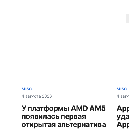
MISC
MISC
4 августа 2026
4 авг
У платформы AMD AM5
App
появилась первая
уда
открытая альтернатива
App