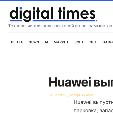
Перейти
к
содержимому
Технологии для пользователей и программистов
Лента
News
AI
Market
Soft
Net
Gadg
Huawei вы
Опубликовано
Автор
Опубликовано
01.12.2023
octopus
Misc
на
в
Huawei выпуст
парковка, запас