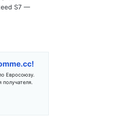
xeed S7 —
romme.cc!
по Евросоюзу.
 получателя.