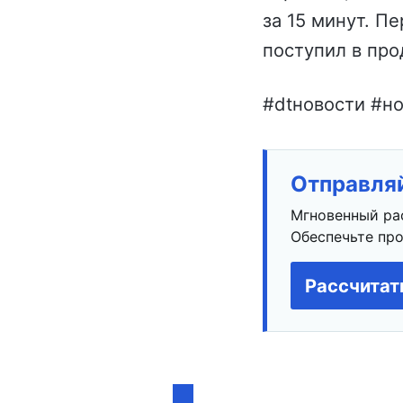
за 15 минут. П
поступил в про
#dtновости #но
Отправляй
Мгновенный ра
Обеспечьте про
Рассчитат