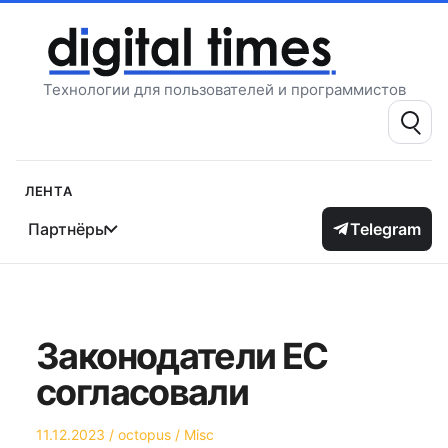
Перейти
к
содержимому
Технологии для пользователей и программистов
Поиск:
Лента
Партнёры
Telegram
Законодатели ЕС
согласовали
Опубликовано
Автор
Опубликовано
11.12.2023
octopus
Misc