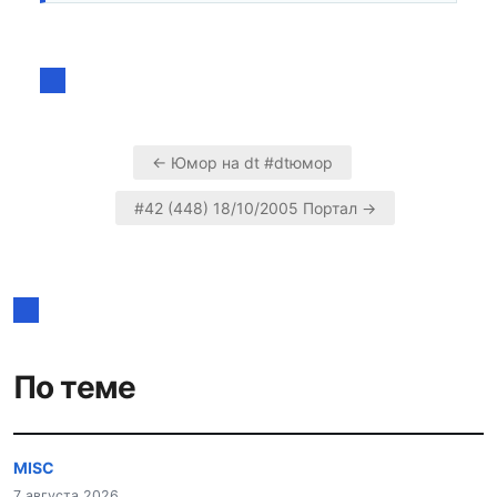
← Юмор на dt #dtюмор
Навигация
#42 (448) 18/10/2005 Портал →
по
записям
По теме
MISC
7 августа 2026