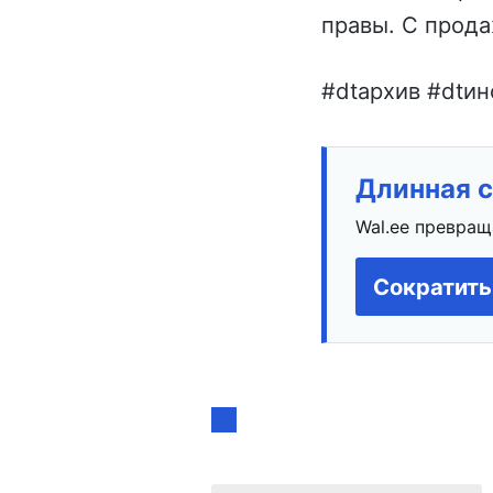
правы. С прода
#dtархив #dtин
Длинная с
Wal.ee превращ
Сократить