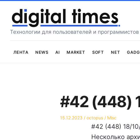
Перейти
к
содержимому
Технологии для пользователей и программистов
Лента
News
AI
Market
Soft
Net
Gadg
#42 (448) 
Опубликовано
Автор
Опубликовано
15.12.2023
octopus
Misc
на
в
#42 (448) 18/1
Несколько архив