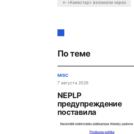
← «Киевстар» взломали через
Навигация
по
записям
По теме
MISC
7 августа 2026
NEPLP
предупреждение
поставила