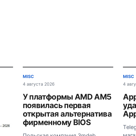
MISC
MISC
4 августа 2026
4 авг
У платформы AMD AM5
App
появилась первая
уда
открытая альтернатива
App
фирменному BIOS
Tele
мага
Польская компания 3mdeb