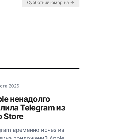
Субботний юмор на →
уста 2026
le ненадолго
лила Telegram из
 Store
gram временно исчез из
зина приложений Apple