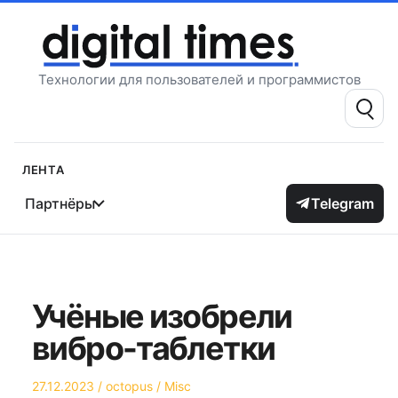
Перейти
к
содержимому
Технологии для пользователей и программистов
Поиск:
Лента
Партнёры
Telegram
Учёные изобрели
вибро-таблетки
Опубликовано
Автор
Опубликовано
27.12.2023
octopus
Misc