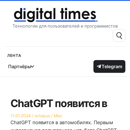
Перейти
к
содержимому
Технологии для пользователей и программистов
Поиск:
Лента
Партнёры
Telegram
ChatGPT появится в
Опубликовано
Автор
Опубликовано
11.01.2024
octopus
Misc
на
в
ChatGPT появится в автомобилях. Первым