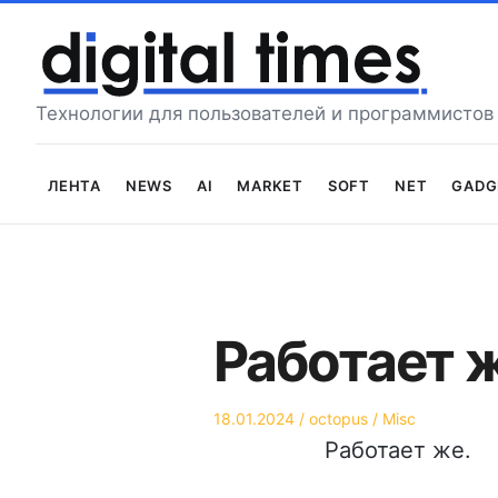
Перейти
к
содержимому
Технологии для пользователей и программистов
Лента
News
AI
Market
Soft
Net
Gadg
Работает 
Опубликовано
Автор
Опубликовано
18.01.2024
octopus
Misc
на
в
Работает же.