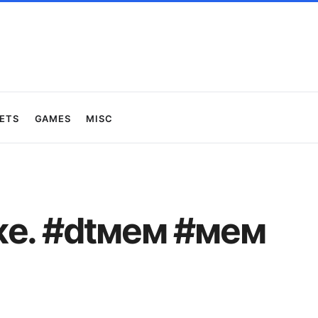
ets
Games
Misc
же. #dtмем #мем