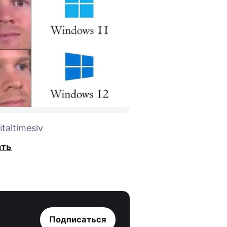
taltimeslv
ать
Подписаться