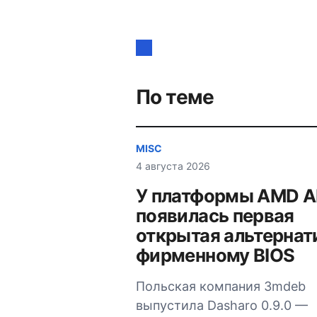
Навигация
по
записям
По теме
MISC
4 августа 2026
У платформы AMD 
появилась первая
открытая альтернат
фирменному BIOS
Польская компания 3mdeb
выпустила Dasharo 0.9.0 —