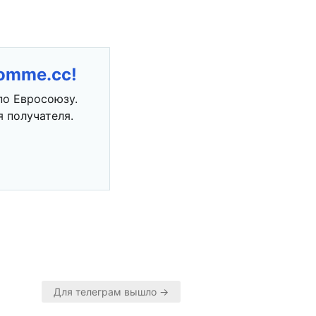
romme.cc!
по Евросоюзу.
 получателя.
Для телеграм вышло →