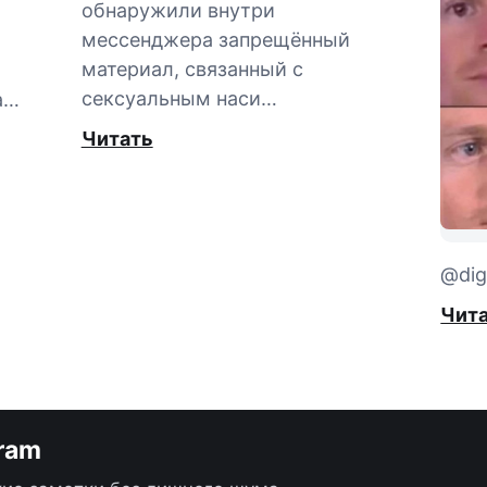
обнаружили внутри
мессенджера запрещённый
материал, связанный с
сексуальным наси…
а…
Читать
@digi
Чит
gram