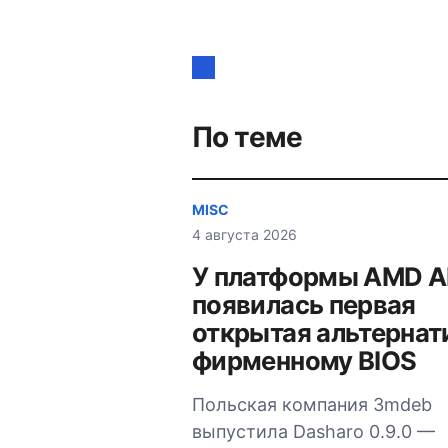
Навигация
по
записям
По теме
MISC
4 августа 2026
У платформы AMD 
появилась первая
открытая альтернат
фирменному BIOS
Польская компания 3mdeb
выпустила Dasharo 0.9.0 —