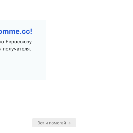
romme.cc!
по Евросоюзу.
 получателя.
Вот и помогай →