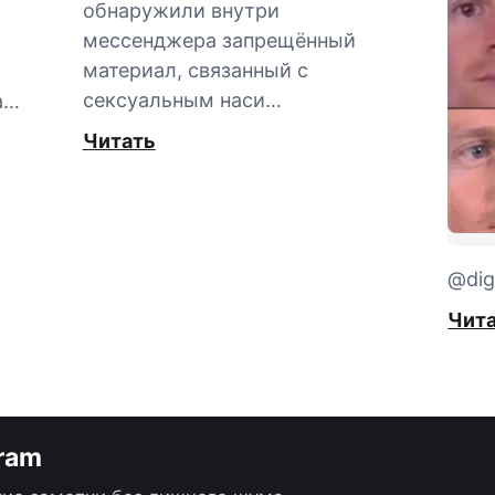
обнаружили внутри
мессенджера запрещённый
материал, связанный с
сексуальным наси…
а…
Читать
@digi
Чит
gram