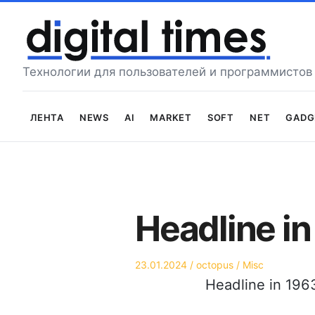
Перейти
к
содержимому
Технологии для пользователей и программистов
Лента
News
AI
Market
Soft
Net
Gadg
Headline in
Опубликовано
Автор
Опубликовано
23.01.2024
octopus
Misc
на
в
Headline in 1963