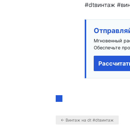
#dtвинтаж #вин
Отправляй
Мгновенный ра
Обеспечьте про
Рассчитат
← Винтаж на dt #dtвинтаж