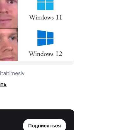
taltimeslv
ать
Подписаться