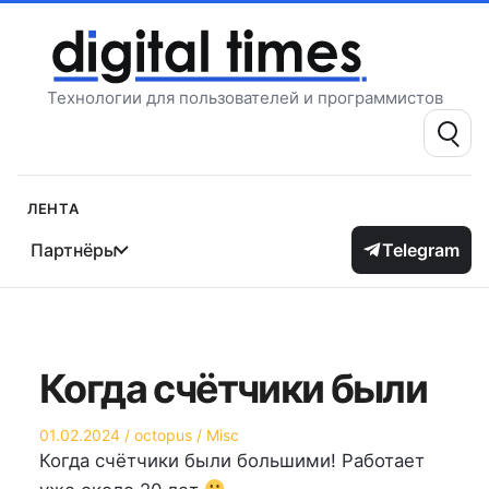
Перейти
к
содержимому
Технологии для пользователей и программистов
Поиск:
Лента
Партнёры
Telegram
Когда счётчики были
Опубликовано
Автор
Опубликовано
01.02.2024
octopus
Misc
на
в
Когда счётчики были большими! Работает