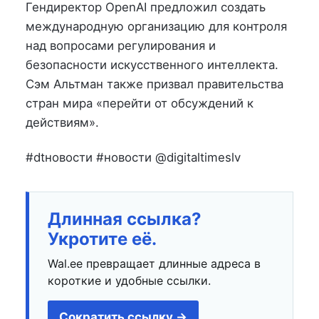
на
в
Гендиректор OpenAI предложил создать
международную организацию для контроля
над вопросами регулирования и
безопасности искусственного интеллекта.
Сэм Альтман также призвал правительства
стран мира «перейти от обсуждений к
действиям».
#dtновости #новости @digitaltimeslv
Длинная ссылка?
Укротите её.
Wal.ee превращает длинные адреса в
короткие и удобные ссылки.
Сократить ссылку →