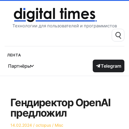
Перейти
к
содержимому
Технологии для пользователей и программистов
Поиск:
Лента
Партнёры
Telegram
Гендиректор OpenAI
предложил
Опубликовано
Автор
Опубликовано
14.02.2024
octopus
Misc