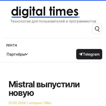
Перейти
к
содержимому
Технологии для пользователей и программистов
Поиск:
Лента
Партнёры
Telegram
Mistral выпустили
новую
Опубликовано
Автор
Опубликовано
27.02.2024
octopus
Misc