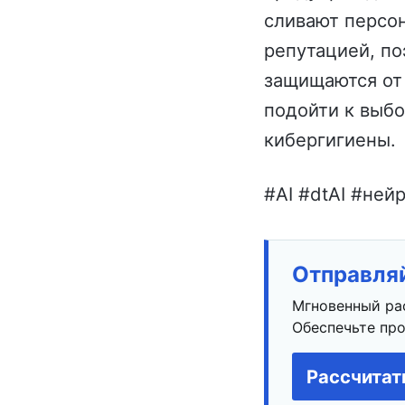
сливают персо
репутацией, п
защищаются от 
подойти к выбо
кибергигиены.
#AI #dtAI #ней
Отправляй
Мгновенный ра
Обеспечьте про
Рассчитат