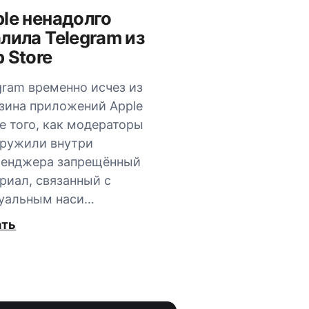
le ненадолго
лила Telegram из
 Store
gram временно исчез из
зина приложений Apple
е того, как модераторы
ружили внутри
сенджера запрещённый
риал, связанный с
уальным наси…
ать