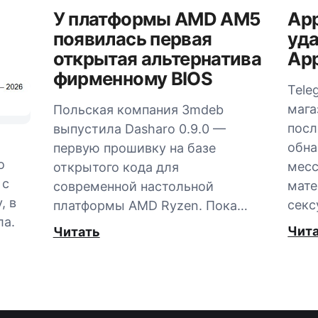
У платформы AMD AM5
App
появилась первая
уда
открытая альтернатива
App
фирменному BIOS
Tele
мага
Польская компания 3mdeb
посл
выпустила Dasharo 0.9.0 —
обна
первую прошивку на базе
о
мес
открытого кода для
 с
мате
современной настольной
, в
секс
платформы AMD Ryzen. Пока…
ла.
Чит
Читать