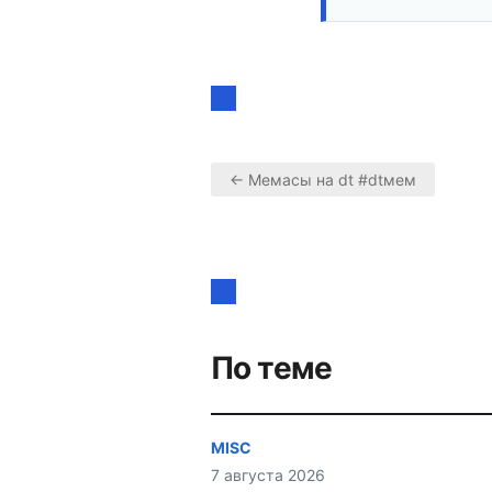
← Мемасы на dt #dtмем
Навигация
по
записям
По теме
MISC
7 августа 2026