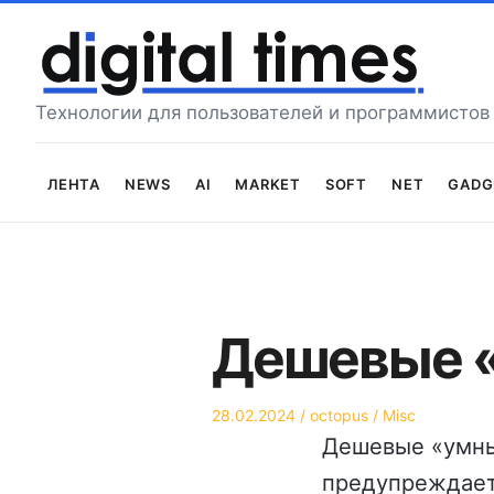
Перейти
к
содержимому
Технологии для пользователей и программистов
Лента
News
AI
Market
Soft
Net
Gadg
Дешевые «
Опубликовано
Автор
Опубликовано
28.02.2024
octopus
Misc
на
в
Дешевые «умные
предупреждает