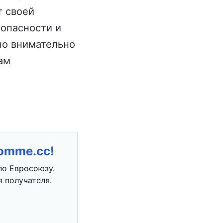
т своей
опасности и
но внимательно
ам
romme.cc!
по Евросоюзу.
 получателя.