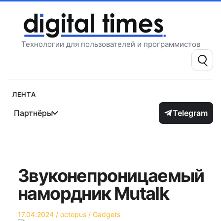
Перейти
к
содержимому
Технологии для пользователей и программистов
Поиск:
Лента
Партнёры
Telegram
Звуконепроницаемый
намордник Mutalk
Опубликовано
Автор
Опубликовано
17.04.2024
octopus
Gadgets