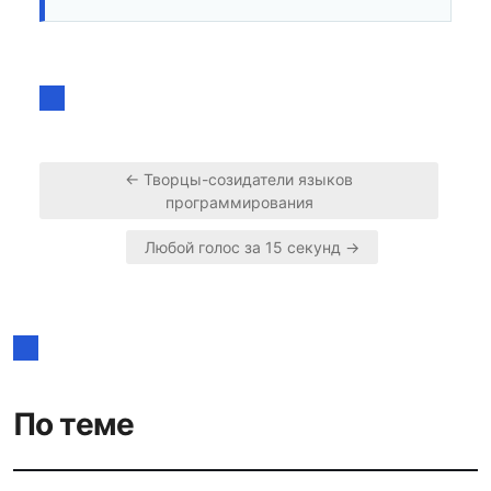
← Творцы-созидатели языков
программирования
Навигация
Любой голос за 15 секунд →
по
записям
По теме