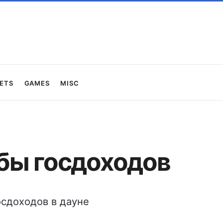
ets
Games
Misc
бы госдоходов
осдоходов в дауне