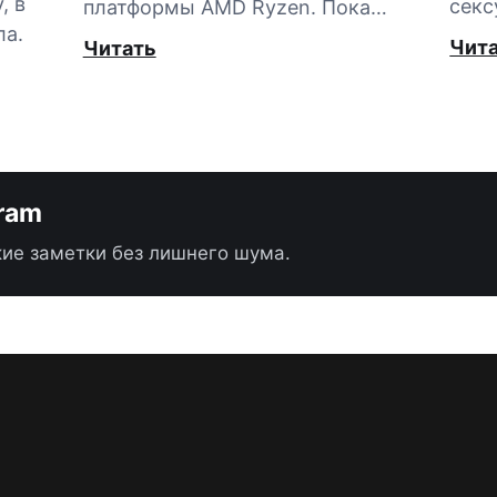
, в
секс
платформы AMD Ryzen. Пока…
ла.
Чит
Читать
gram
ие заметки без лишнего шума.