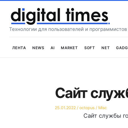
Перейти
к
содержимому
Технологии для пользователей и программистов
Лента
News
AI
Market
Soft
Net
Gadg
Сайт служ
Опубликовано
Автор
Опубликовано
25.01.2022
octopus
Misc
на
в
Сайт службы г