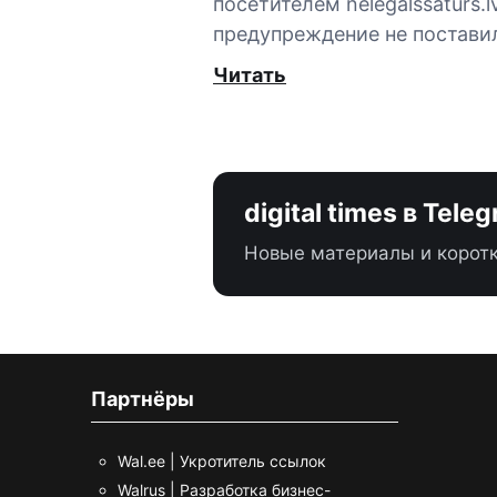
посетителем nelegalssaturs.lv
предупреждение не постави
Читать
digital times в Tele
Новые материалы и коротк
Партнёры
Wal.ee | Укротитель ссылок
Walrus | Разработка бизнес-