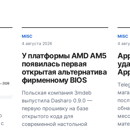
MISC
MISC
4 августа 2026
4 авг
У платформы AMD AM5
App
появилась первая
уда
открытая альтернатива
App
фирменному BIOS
Tele
мага
Польская компания 3mdeb
посл
выпустила Dasharo 0.9.0 —
обна
первую прошивку на базе
о
мес
открытого кода для
 с
мате
современной настольной