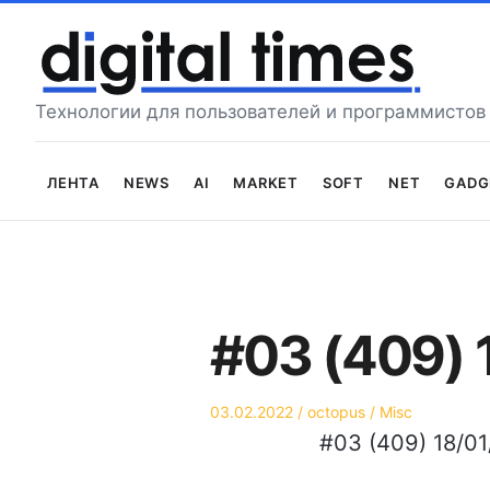
Перейти
к
содержимому
Технологии для пользователей и программистов
Лента
News
AI
Market
Soft
Net
Gadg
#03 (409)
Опубликовано
Автор
Опубликовано
03.02.2022
octopus
Misc
на
в
#03 (409) 18/0