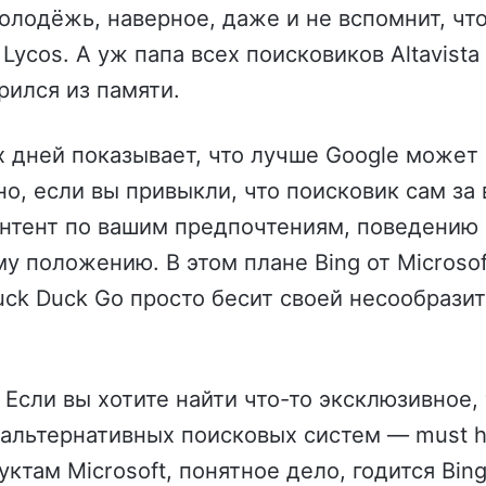
лодёжь, наверное, даже и не вспомнит, что
Lycos. А уж папа всех поисковиков Altavista
ился из памяти.
 дней показывает, что лучше Google может
но, если вы привыкли, что поисковик сам за 
онтент по вашим предпочтениям, поведению 
у положению. В этом плане Bing от Microso
Duck Duck Go просто бесит своей несообрази
! Если вы хотите найти что-то эксклюзивное,
альтернативных поисковых систем — must h
ктам Microsoft, понятное дело, годится Bing