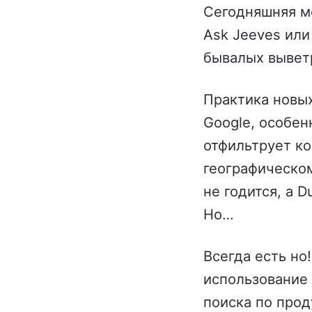
Сегодняшняя мо
Ask Jeeves или 
бывалых выветр
Практика новых
Google, особен
отфильтрует к
географическом
не годится, а 
Но…
Всегда есть но
использование 
поиска по проду