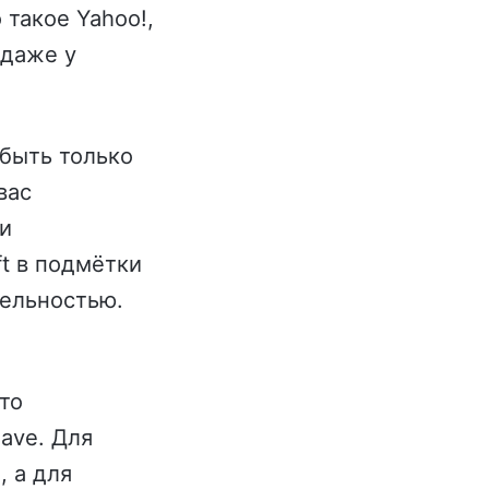
 такое Yahoo!,
 даже у
 быть только
вас
и
ft в подмётки
тельностью.
 то
ave. Для
, а для