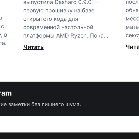
посл
выпустила Dasharo 0.9.0 —
обна
первую прошивку на базе
о
мес
открытого кода для
 с
мате
современной настольной
, в
секс
платформы AMD Ryzen. Пока…
ла.
Чит
Читать
gram
ие заметки без лишнего шума.