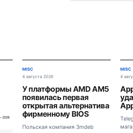
MISC
MISC
4 августа 2026
4 авг
У платформы AMD AM5
App
появилась первая
уда
открытая альтернатива
App
фирменному BIOS
Tele
мага
Польская компания 3mdeb