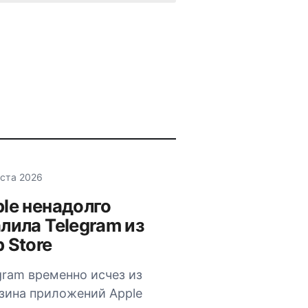
уста 2026
le ненадолго
лила Telegram из
 Store
gram временно исчез из
зина приложений Apple