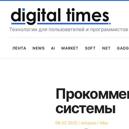
Перейти
к
содержимому
Технологии для пользователей и программистов
Лента
News
AI
Market
Soft
Net
Gadg
Прокоммен
системы
Опубликовано
Автор
Опубликовано
09.02.2022
octopus
Misc
на
в