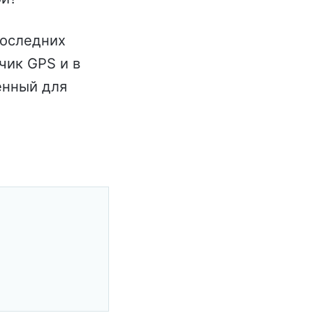
последних
чик GPS и в
енный для