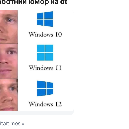
ботний юмор на dt
taltimeslv