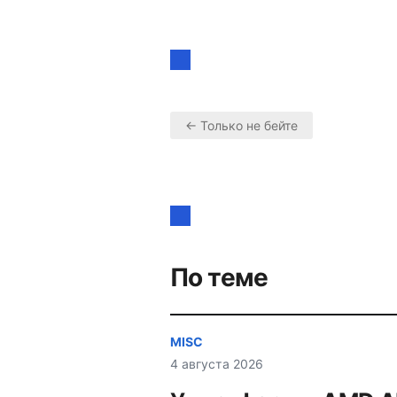
← Только не бейте
Навигация
по
записям
По теме
MISC
4 августа 2026