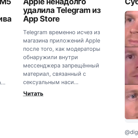
AM5
Apple ненадолго
Суб
удалила Telegram из
ива
App Store
Telegram временно исчез из
магазина приложений Apple
после того, как модераторы
обнаружили внутри
мессенджера запрещённый
материал, связанный с
сексуальным наси…
а…
Читать
@digi