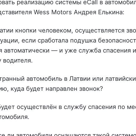
вать реализацию системы eCall в автомобил
ставителя Wess Motors Андрея Елькина:
атии кнопки человеком, осуществляется зв
туации, если сработала подушка безопасност
 автоматически — и уже служба спасения и
у водителя.
транный автомобиль в Латвии или латвийск
ию, куда будет направлен звонок?
будет осуществлён в службу спасения по ме
томобиля.
се ли автомобили оснащаются такой систем