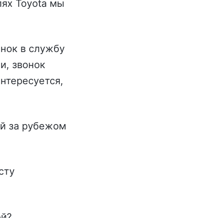
ях Toyota мы
онок в службу
и, звонок
нтересуется,
ий за рубежом
сту
ой?