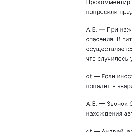
Прокомментиро
попросили пред
А.Е. — При наж
спасения. В си
осуществляется
что случилось 
dt — Если инос
попадёт в авар
А.Е. — Звонок 
нахождения ав
dt — Андрей, в