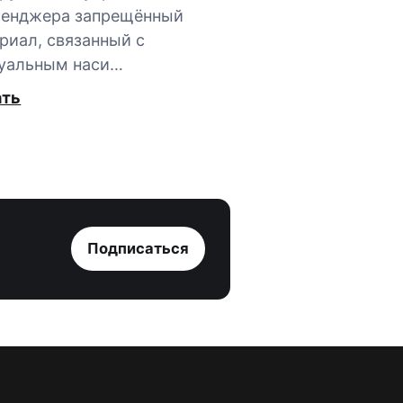
сенджера запрещённый
риал, связанный с
уальным наси…
ать
Подписаться