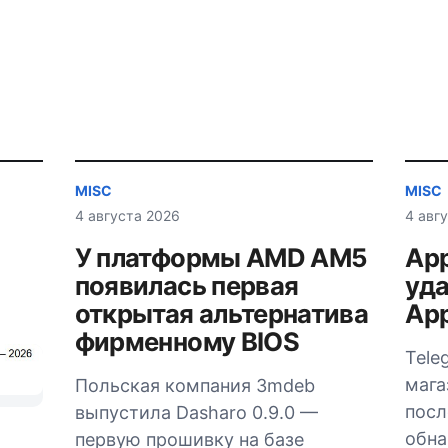
MISC
MISC
4 августа 2026
4 авг
У платформы AMD AM5
App
появилась первая
уда
открытая альтернатива
App
фирменному BIOS
Tele
мага
Польская компания 3mdeb
посл
выпустила Dasharo 0.9.0 —
обна
первую прошивку на базе