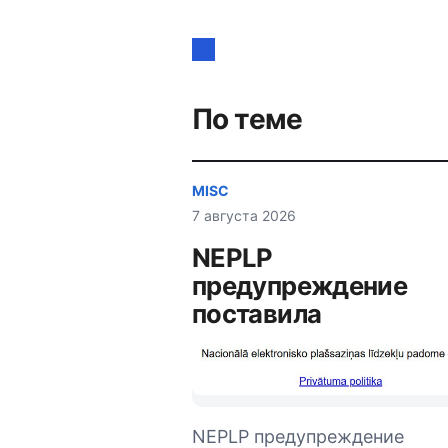
Навигация
по
записям
По теме
MISC
7 августа 2026
NEPLP
предупреждение
поставила
NEPLP предупреждение