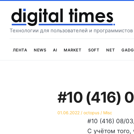
Перейти
к
содержимому
Технологии для пользователей и программистов
Лента
News
AI
Market
Soft
Net
Gadg
#10 (416) 
Опубликовано
Автор
Опубликовано
01.06.2022
octopus
Misc
на
в
#10 (416) 08/0
С учётом того, 