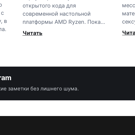
о
мес
открытого кода для
 с
мате
современной настольной
, в
секс
платформы AMD Ryzen. Пока…
ла.
Чит
Читать
gram
ие заметки без лишнего шума.