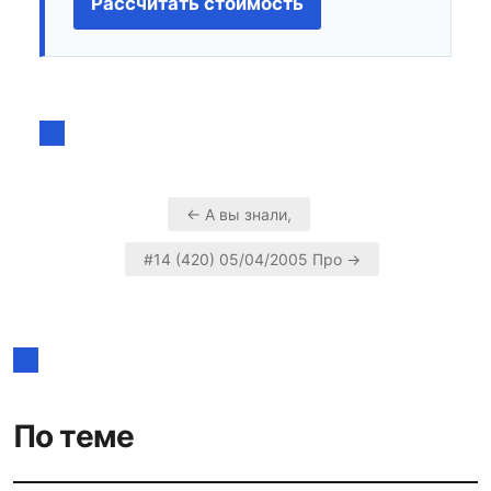
Рассчитать стоимость
← А вы знали,
Навигация
#14 (420) 05/04/2005 Про →
по
записям
По теме