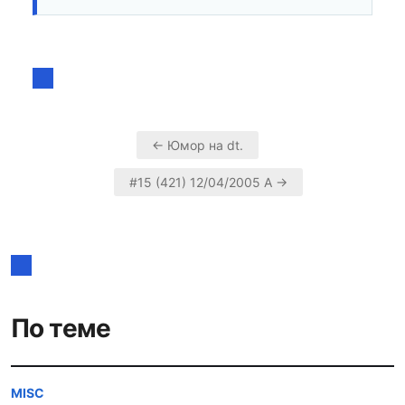
← Юмор на dt.
Навигация
#15 (421) 12/04/2005 А →
по
записям
По теме
MISC