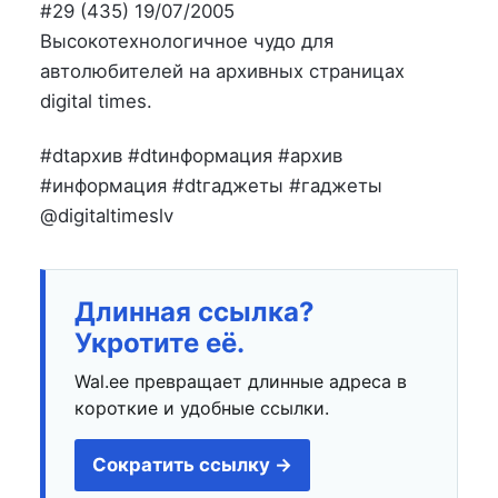
на
в
#29 (435) 19/07/2005
Высокотехнологичное чудо для
автолюбителей на архивных страницах
digital times.
#dtархив #dtинформация #архив
#информация #dtгаджеты #гаджеты
@digitaltimeslv
Длинная ссылка?
Укротите её.
Wal.ee превращает длинные адреса в
короткие и удобные ссылки.
Сократить ссылку →