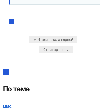
← Италия стала первой
Навигация
Стрит арт на →
по
записям
По теме
MISC