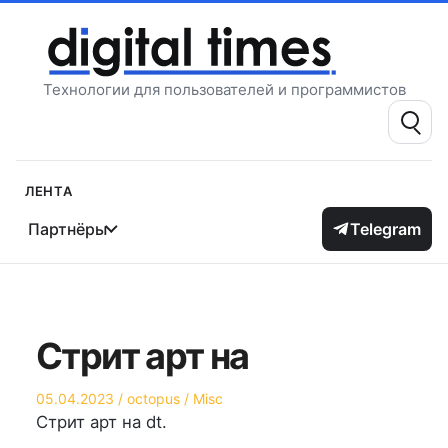
Перейти
к
содержимому
Технологии для пользователей и программистов
Поиск:
Лента
Партнёры
Telegram
Стрит арт на
Опубликовано
Автор
Опубликовано
05.04.2023
octopus
Misc
на
в
Стрит арт на dt.