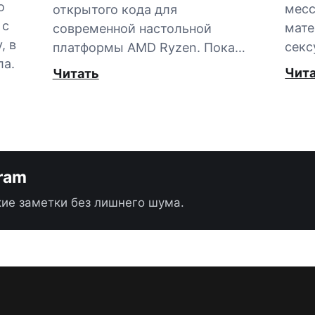
о
мес
открытого кода для
 с
мате
современной настольной
, в
секс
платформы AMD Ryzen. Пока…
ла.
Чит
Читать
gram
ие заметки без лишнего шума.