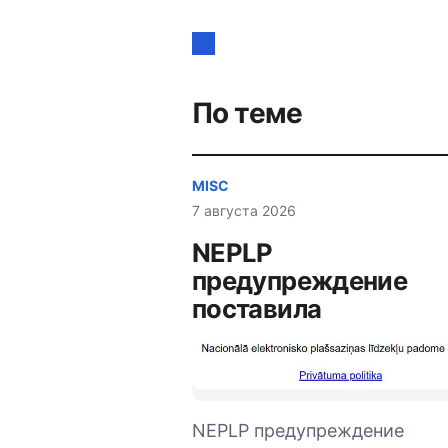
Навигация
по
записям
По теме
MISC
7 августа 2026
NEPLP
предупреждение
поставила
NEPLP предупреждение