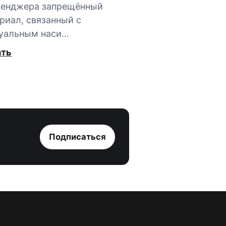
сенджера запрещённый
риал, связанный с
уальным наси…
ать
Подписаться