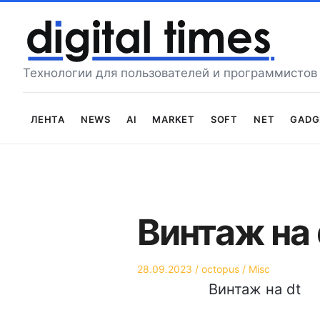
Перейти
к
содержимому
Технологии для пользователей и программистов
Лента
News
AI
Market
Soft
Net
Gadg
Винтаж на 
Опубликовано
Автор
Опубликовано
28.09.2023
octopus
Misc
на
в
Винтаж на dt