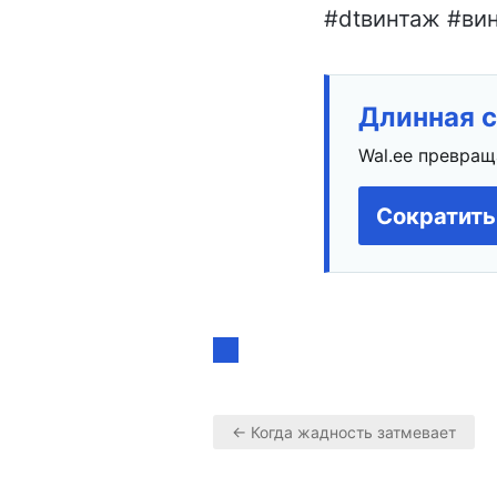
#dtвинтаж #вин
Длинная с
Wal.ee превращ
Сократить
← Когда жадность затмевает