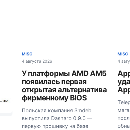
MISC
MISC
4 августа 2026
4 авг
У платформы AMD AM5
App
появилась первая
уда
открытая альтернатива
App
фирменному BIOS
Tele
мага
Польская компания 3mdeb
посл
выпустила Dasharo 0.9.0 —
обна
первую прошивку на базе