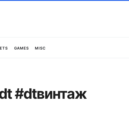
ets
Games
Misc
dt #dtвинтаж