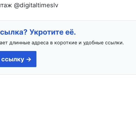
таж @digitaltimeslv
сылка? Укротите её.
ает длинные адреса в короткие и удобные ссылки.
 ссылку →