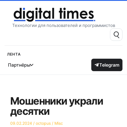
Перейти
к
содержимому
Технологии для пользователей и программистов
Поиск:
Лента
Партнёры
Telegram
Мошенники украли
десятки
Опубликовано
Автор
Опубликовано
09.02.2024
octopus
Misc